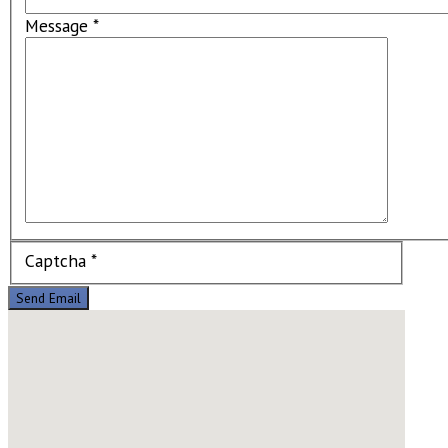
Message
*
Captcha
*
Send Email